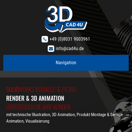
+49 (0)8031 9003961
info@cad4u.de
Navigation
SOLID
SOLID
PROJEKTMANAGEMENT
WORKS KONSTRUKTION
WORKS VISUALIZE & PV360
3D CAD DIENSTLEISTUNGEN
RENDER & 3D ANIMATION
VOM KONZEPT BIS ZUR SERIE
WIR SIND DIE RICHTIGEN FÜR:
ÜBERZEUGEN SIE IHRE KUNDEN
MEHR ALS 20 JAHRE
mit technische Illustration, 3D Animation,
Projektmanagement Erfahrung, im Innland und Asien
Produkt Montage & Service
stehen Ihnen zur
Animation, Visualisierung
Verfügung!