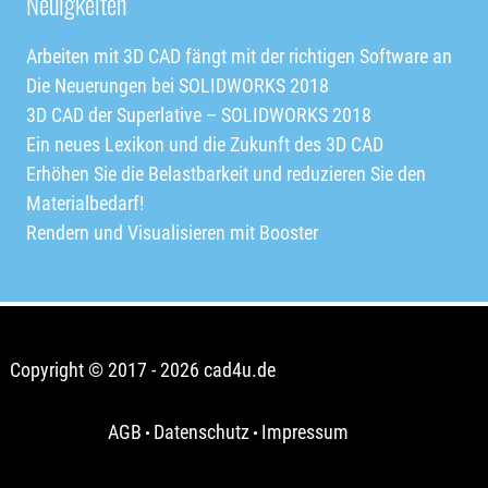
Neuigkeiten
Arbeiten mit 3D CAD fängt mit der richtigen Software an
Die Neuerungen bei SOLIDWORKS 2018
3D CAD der Superlative – SOLIDWORKS 2018
Ein neues Lexikon und die Zukunft des 3D CAD
Erhöhen Sie die Belastbarkeit und reduzieren Sie den
Materialbedarf!
Rendern und Visualisieren mit Booster
Copyright © 2017
- 2026
cad4u.de
AGB
Datenschutz
Impressum
•
•